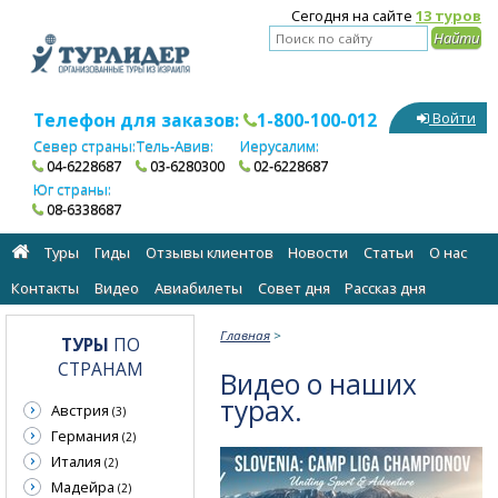
Сегодня на сайте
13 туров
Телефон для заказов:
1-800-100-012
Войти
Север страны:
Тель-Авив:
Иерусалим:
04-6228687
03-6280300
02-6228687
Юг страны:
08-6338687
Туры
Гиды
Отзывы клиентов
Новости
Статьи
О нас
Контакты
Видео
Авиабилеты
Cовет дня
Рассказ дня
Главная
>
ТУРЫ
ПО
СТРАНАМ
Видео о наших
турах.
Австрия
(3)
Германия
(2)
Италия
(2)
Мадейра
(2)