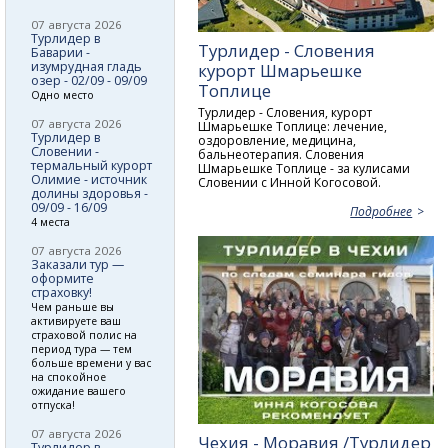
07 августа 2026
Турлидер в
Турлидер - Словения
Баварии -
изумрудная гладь
курорт Шмарьешке
озер - 02/09 - 09/09
Топлице
Одно место
Турлидер - Словения, курорт
07 августа 2026
Шмарьешке Топлице: лечение,
Турлидер в
оздоровление, медицина,
Словении -
бальнеотерапия. Словения
термальный курорт
Шмарьешке Топлице - за кулисами
Олимие - источник
Словении с Инной Когосовой.
долины здоровья -
09/09 - 16/09
Подробнее
4 места
07 августа 2026
Заказали тур —
оформите
страховку!
Чем раньше вы
активируете ваш
страховой полис на
период тура — тем
больше времени у вас
на спокойное
ожидание вашего
отпуска!
07 августа 2026
Чехия - Моравия /Турлидер
Турлидер в