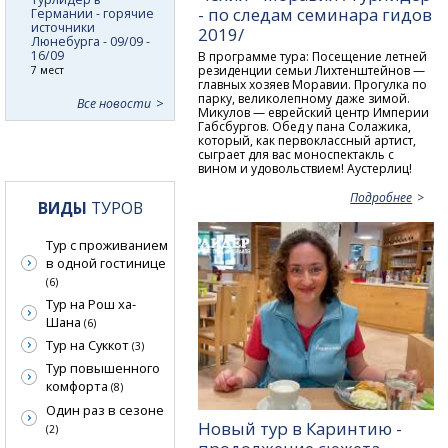
- по следам семинара гидов
Германии - горячие
источники
2019/
Люнебурга - 09/09 -
16/09
В программе тура: Посещение летней
резиденции семьи Лихтенштейнов —
7 мест
главных хозяев Моравии. Прогулка по
парку, великолепному даже зимой.
Все новости
Микулов — еврейский центр Империи
Габсбургов. Обед у пана Солажика,
который, как первоклассный артист,
сыграет для вас моноспектакль с
вином и удовольствием! Аустерлиц!
Подробнее
ВИДЫ
ТУРОВ
Тур с проживанием
в одной гостинице
(6)
Тур на Рош ха-
Шана
(6)
Тур на Суккот
(3)
Тур повышенного
комфорта
(8)
Один раз в сезоне
Новый тур в Каринтию -
(2)