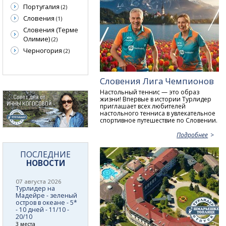
Португалия
(2)
Словения
(1)
Словения (Терме
Олимие)
(2)
Черногория
(2)
Словения Лига Чемпионов
Настольный теннис — это образ
жизни! Впервые в истории Турлидер
приглашает всех любителей
настольного тенниса в увлекательное
спортивное путешествие по Словении.
Подробнее
ПОСЛЕДНИЕ
НОВОСТИ
07 августа 2026
Турлидер на
Мадейре - зеленый
остров в океане - 5*
- 10 дней - 11/10 -
20/10
3 места