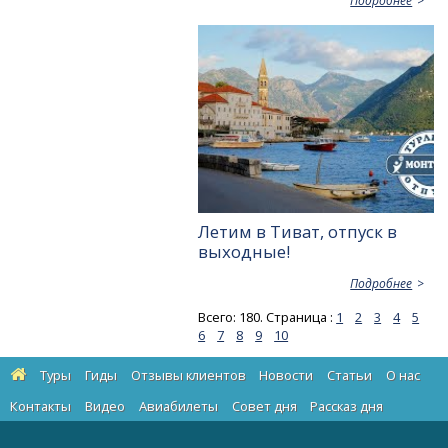
Подробнее
Летим в Тиват, отпуск в
выходные!
Подробнее
Всего: 180. Страница :
1
2
3
4
5
6
7
8
9
10
Туры
Гиды
Отзывы клиентов
Новости
Статьи
О нас
Контакты
Видео
Авиабилеты
Cовет дня
Рассказ дня