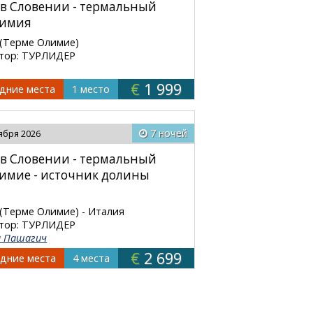
 в Словении - термальный
лимия
(Терме Олимие)
тор: ТУРЛИДЕР
€
1 999
дние места
1 место
7 ночей
тября 2026
 в Словении - термальный
имие - источник долины
(Терме Олимие) - Италия
тор: ТУРЛИДЕР
а Пашагич
€
2 699
дние места
4 места