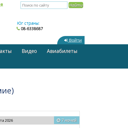
ов
Юг страны:
08-6338687
Войти
акты
Видео
Авиабилеты
мие)
7 ночей
ста 2026