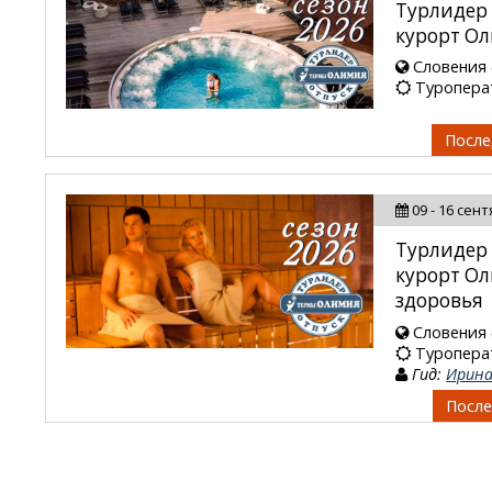
Турлидер
курорт О
Словения 
Туропера
После
09 - 16 сен
Турлидер
курорт Ол
здоровья
Словения 
Туропера
Гид:
Ирин
После