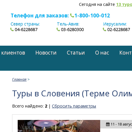
Сегодня на сайте
13 тур
Телефон для заказов:
1-800-100-012
Север страны:
Тель-Авив:
Иерусалим:
04-6228687
03-6280300
02-6228687
 клиентов
Новости
Статьи
О нас
Конт
Главная
>
Туры в Словения (Терме Оли
Всего найдено:
2
|
Сбросить параметры
11 - 18 авгу