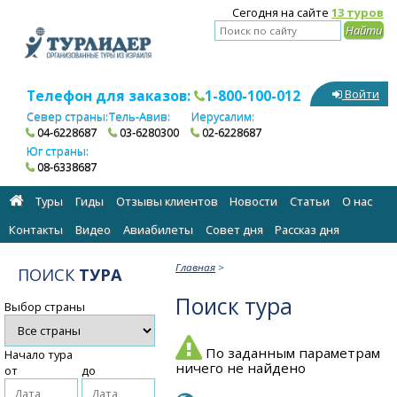
Сегодня на сайте
13 туров
Телефон для заказов:
1-800-100-012
Войти
Север страны:
Тель-Авив:
Иерусалим:
04-6228687
03-6280300
02-6228687
Юг страны:
08-6338687
Туры
Гиды
Отзывы клиентов
Новости
Статьи
О нас
Контакты
Видео
Авиабилеты
Cовет дня
Рассказ дня
Главная
>
ПОИСК
ТУРА
Поиск тура
Выбор страны
По заданным параметрам
Начало тура
ничего не найдено
от
до