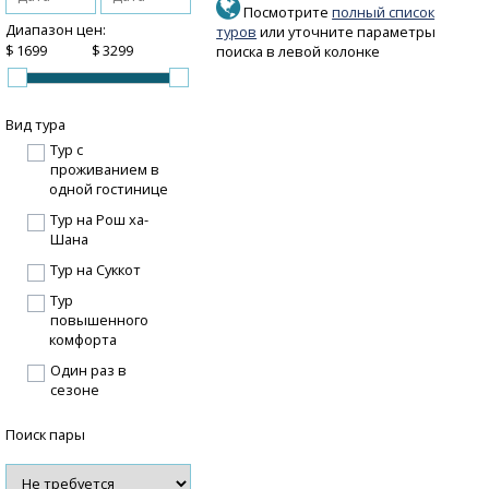
Посмотрите
полный список
Диапазон цен:
туров
или уточните параметры
$
$
поиска в левой колонке
Вид тура
Тур с
проживанием в
одной гостинице
Тур на Рош ха-
Шана
Тур на Суккот
Тур
повышенного
комфорта
Один раз в
сезоне
Поиск пары